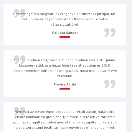
Összességében megvoltunk elégedve a Szimetrik Építőipari Kft-
vel. Pontosak és precízek az építkezés során, ezért is
választottuk őket.
Paluska Sándor
Minden rendben volt, most is minden rendben van. 2018. június
közepén vettük át a házat fűtéskész állapotban és 2018.
szeptemberében költöztünk be. Igazából most már lassan 2 éve
itt lakunk.
Prevics Attila
Nem volt az olyan régen, abszolút korrektül zajlott, határidőre,
elvárásainknak megfelelően. Minimális eltérések voltak, amit
azonnal korrigáltak, illetve még utána is visszajött munkatársuk,
ha esetleg valami beállítási vagy egyéb szakmai gondunk volt,