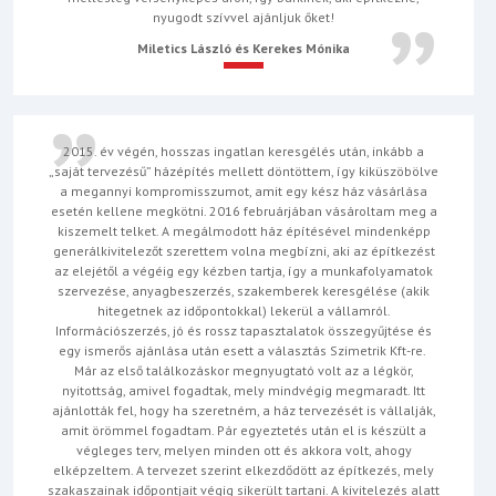
nyugodt szívvel ajánljuk őket!
Miletics László és Kerekes Mónika
2015. év végén, hosszas ingatlan keresgélés után, inkább a
„saját tervezésű” házépítés mellett döntöttem, így kiküszöbölve
a megannyi kompromisszumot, amit egy kész ház vásárlása
esetén kellene megkötni. 2016 februárjában vásároltam meg a
kiszemelt telket. A megálmodott ház építésével mindenképp
generálkivitelezőt szerettem volna megbízni, aki az építkezést
az elejétől a végéig egy kézben tartja, így a munkafolyamatok
szervezése, anyagbeszerzés, szakemberek keresgélése (akik
hitegetnek az időpontokkal) lekerül a vállamról.
Információszerzés, jó és rossz tapasztalatok összegyűjtése és
egy ismerős ajánlása után esett a választás Szimetrik Kft-re.
Már az első találkozáskor megnyugtató volt az a légkör,
nyitottság, amivel fogadtak, mely mindvégig megmaradt. Itt
ajánlották fel, hogy ha szeretném, a ház tervezését is vállalják,
amit örömmel fogadtam. Pár egyeztetés után el is készült a
végleges terv, melyen minden ott és akkora volt, ahogy
elképzeltem. A tervezet szerint elkezdődött az építkezés, mely
szakaszainak időpontjait végig sikerült tartani. A kivitelezés alatt