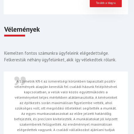
Tovább a blogra
Vélemények
Kiemelten fontos számunkra ügyfeleink elégedettsége.
Felkerestük néhány ügyfelünket, akik így vélekedtek rólunk.
A Szimetrik Kft-t az ismeretségi körünkben tapasztalt pozitív
vélemények alapján kerestük fel családi házunk felépítésével
kapcsolatban, a velük való közös együttműködés a
véleményeket teljes mértékben alátámasztotta. A kéréseinket
az építkezés során maximálisan figyelembe vették, ahol
szükséges volt, ott megoldási ötletekkel segítették a munkát.
Az egyes munkaszakaszokat az előre jelzett határidőig
befejezték, és precízen kivitelezték. A munkálatokat jól képzett
szakemberek felügyelték. Az eredménnyel maximálisan
elégedettek vagyunk. A családi vállalkozást ajánlani tudjuk