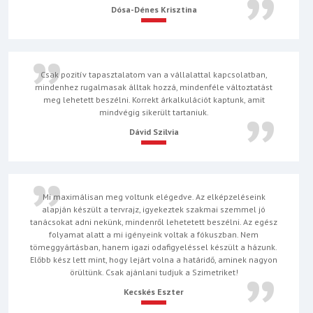
Dósa-Dénes Krisztina
Csak pozitív tapasztalatom van a vállalattal kapcsolatban,
mindenhez rugalmasak álltak hozzá, mindenféle változtatást
meg lehetett beszélni. Korrekt árkalkulációt kaptunk, amit
mindvégig sikerült tartaniuk.
Dávid Szilvia
Mi maximálisan meg voltunk elégedve. Az elképzeléseink
alapján készült a tervrajz, igyekeztek szakmai szemmel jó
tanácsokat adni nekünk, mindenről lehetetett beszélni. Az egész
folyamat alatt a mi igényeink voltak a fókuszban. Nem
tömeggyártásban, hanem igazi odafigyeléssel készült a házunk.
Előbb kész lett mint, hogy lejárt volna a határidő, aminek nagyon
örültünk. Csak ajánlani tudjuk a Szimetriket!
Kecskés Eszter