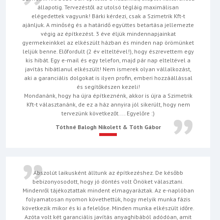
állapotig. Tervezéstől az utolsó tégláig maximálisan
elégedettek vagyunk! Bárki kérdezi, csak a Szimetrik Kft-t
ajánljuk. A minőség és a határidő együttes betartása jellemezte
végig az építkezést. 3 éve éljük mindennapjainkat
gyermekeinkkel az elkészült házban és minden nap örömünket
leljük benne. Előfordult (2 év elteltével!), hogy észrevettem egy
kis hibát. Egy e-mail és egy telefon, majd pár nap elteltével a
javítás hibátlanul elkészült! Nem ismerek olyan vállalkozást,
aki a garanciális dolgokat is ilyen profin, emberi hozzáállással
és segítőkészen kezeli!
Mondanánk, hogy ha újra építkeznénk, akkor is újra a Szimetrik
Kft-t választanánk, de ez a ház annyira jól sikerült, hogy nem
tervezünk következőt.... Egyelőre :)
Tóthné Balogh Nikolett & Tóth Gábor
Abszolút laikusként álltunk az építkezéshez. De később
bebizonyosodott, hogy jó döntés volt Önöket választani.
Mindenről tájékoztattak mindent elmagyaráztak. Az e-naplóban
folyamatosan nyomon követhettük, hogy melyik munka fázis
következik mikor és ki a felelőse. Minden munka elkészült időre.
Azóta volt két garanciális javítás anyaghibából adódóan, amit