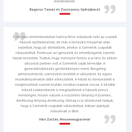
mindenkinek.
Bagarus Tamás és Zsuzsanna, Győrújbarát
Építőipari rémtörténeteket hallva félve indultunk neki az családi
házunk építtetésének, de már a tervezési folyamat után
sejtettük, hogy jól döntöttünk, amikor a Szimetrik csapatát
választottuk. Pontosan az igényeink és lehetőségeink szerinti
házat terveztek. Tudtuk, hogy mennyire fontos a jó terv, és ebben
abszolút partner volt a Szimetrik saját tervezője. A
generálkivitelezés gördülékenyen ment. Rengeteg
adminisztrációt, szervezést levettek a vállunkról. Az egyes
munkafolyamatok időre elkészültek. A házat és környezetét a
megbeszéltek szerint tisztán, rendben kaptuk vissza. A később
érkező szakemberek is meglepődnek a házunk precíz
minőségén, hiszen nálunk a vízszintes tényleg vízszintes,
derékszög tényleg derékszög. Utólag is jó döntésnek tartjuk,
hogy a Szimetrik csapatát választottuk, bátran ajánljuk
másoknak is őket.
Hári Zoltán, Mosonmagyaróvár