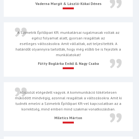
Vaderna Margit & László-Kókai Dénes
A Szimetrik Építőipari Kft. munkatársai rugalmasak voltak az
egész folyamat alatt, gyorsan reagáltak az
esetleges változásokra. Amit vállaltak, azt teljesítették. A
határidőt olyannyira tartották, hogy még előbb be is fejezték a
munkálatokat!
Fütty Boglárka Enikő & Nagy Csaba
Abszolút elégedett vagyok. A kommunikáció tökéletesen
működött mindvégig, azonnal reagáltak a változásokra. Amit ki
tudnék emelni a Szimetrik Építőipari Kft-vel kapcsolatban az a
korrektség, mind emberi mind szakmai vonatkozásban.
Miletics Márton