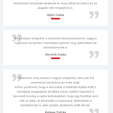
kivitelezés folyamán találtunk ki, meg lettek beszélve és az
alapján lett megépítve is.
Hajtó Csaba
Meg voltam elégedve a Szimetrik teljesítményével, nagyon
rugalmas és pontos, munkájára igényes cég, ajánlottam az
ismerőseimnek is.
Horváth Csaba
Mindennel meg voltam / vagyok elégedve, nem jött elő
semmilyen probléma az évek alatt.
Külön pozitívum, hogy a kulcsokat a határidő lejárta előtt 1
hónappal megkaptuk, továbbá olyan szinten egyezett a
tervezett összeg a valós költségekkel, hogy egy forinttal sem
lett se több, se kevesebb a végösszeg. Ajánlottam a
barátaimnak is, akik szintén építkezés előtt állnak.
Kolman Zoltán