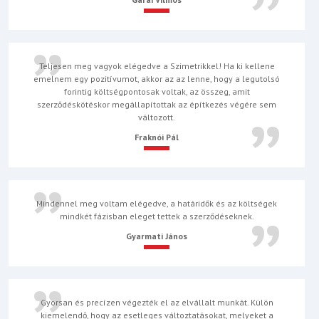
Teljesen meg vagyok elégedve a Szimetrikkel! Ha ki kellene
emelnem egy pozitívumot, akkor az az lenne, hogy a legutolsó
forintig költségpontosak voltak, az összeg, amit
szerződéskötéskor megállapítottak az építkezés végére sem
változott.
Fraknói Pál
Mindennel meg voltam elégedve, a határidők és az költségek
mindkét fázisban eleget tettek a szerződéseknek.
Gyarmati János
Gyorsan és precízen végezték el az elvállalt munkát. Külön
kiemelendő, hogy az esetleges változtatásokat, melyeket a