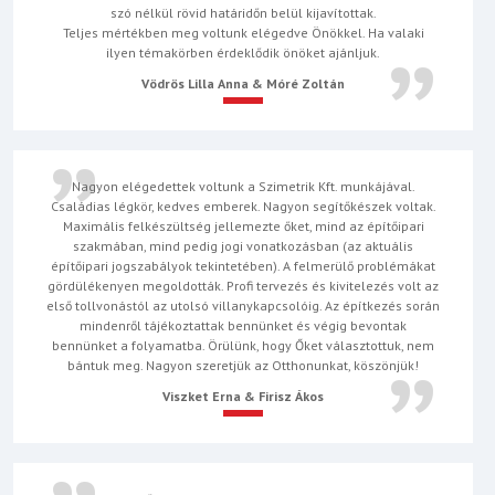
szó nélkül rövid határidőn belül kijavítottak.
Teljes mértékben meg voltunk elégedve Önökkel. Ha valaki
ilyen témakörben érdeklődik önöket ajánljuk.
Vödrös Lilla Anna & Móré Zoltán
Nagyon elégedettek voltunk a Szimetrik Kft. munkájával.
Családias légkör, kedves emberek. Nagyon segítőkészek voltak.
Maximális felkészültség jellemezte őket, mind az építőipari
szakmában, mind pedig jogi vonatkozásban (az aktuális
építőipari jogszabályok tekintetében). A felmerülő problémákat
gördülékenyen megoldották. Profi tervezés és kivitelezés volt az
első tollvonástól az utolsó villanykapcsolóig. Az építkezés során
mindenről tájékoztattak bennünket és végig bevontak
bennünket a folyamatba. Örülünk, hogy Őket választottuk, nem
bántuk meg. Nagyon szeretjük az Otthonunkat, köszönjük!
Viszket Erna & Firisz Ákos