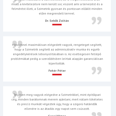
miatt a kivitelezésre nem került sor, viszont ami a tervezést és a
felmérést illeti, a Szimetrik gyorsan és pontosan előállt minden
előre megrendelt tervvel.
Dr. Sebők Zoltán
Mindennel maximálisan elégedett vagyok, rengeteget segített,
hogy a Szimetrik segített az adminisztratív munka és egyéb
engedélykérések lebonyolításában is. Az esetlegesen fellépő
problémákat pedig a szerződésben leírtak alapján garanciálisan
kijavították.
Fehér Péter
Teljesen meg vagyok elégedve a Szimetrikkel, mint építőipari
cég, minden barátomnak merem ajánlani, mert nálam tökéletes
és precíz munkát végeztek úgy, hogy a szigorú határidők
ellenére is az átadás egy napot sem csúszott.
Garai Vilmos