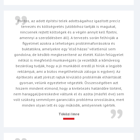
Pontos, az adott építési telek adottságaihoz igazított precíz
tervezés és költségvetés (utóbbihoz tartják is magukat,
nincsenek rejtett költségek és a végén annyit kell fizetni,
amennyi a szerződésben áll). A tervezés során felhívják a
figyelmet azokra a lehetséges problémaforrásokra és
buktatókra, amelyekre egy "első házas" véletlenül sem
gondolna, de később megkeserítené az életét. Külön felügyelet
nélkül is megfelelő munkavégzés (a vezetőtől a kőművesig
bezárólag tudják, hogy a jó munkából eredő jó hírük a legjobb
reklámjuk, ami a biztos megélhetésük záloga is egyben). Az
építkezés alatt jórészt rajtuk kívülálló problémák elhárítását
gyorsan, velünk egyeztetve végezték. Összességében azt
hiszem mindent elmond, hogy a kivitelezés határidőre történt,
nem haraggal/pereskedve váltunk el és azóta (másfél éve) sem
volt szükség semmilyen garanciális probléma orvoslására, mert
minden olyan lett és úgy működik, amilyennek ígérték.
Tóközi Imre