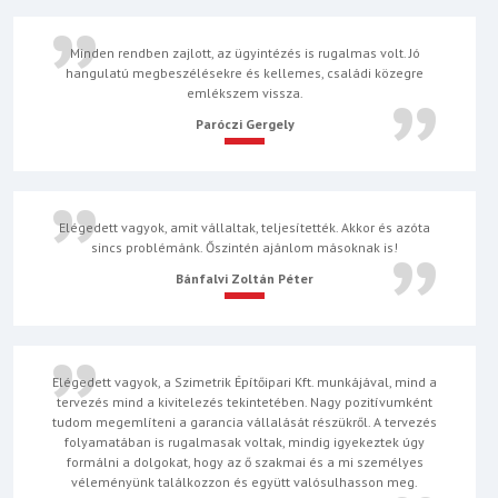
Minden rendben zajlott, az ügyintézés is rugalmas volt. Jó
hangulatú megbeszélésekre és kellemes, családi közegre
emlékszem vissza.
Paróczi Gergely
Elégedett vagyok, amit vállaltak, teljesítették. Akkor és azóta
sincs problémánk. Őszintén ajánlom másoknak is!
Bánfalvi Zoltán Péter
Elégedett vagyok, a Szimetrik Építőipari Kft. munkájával, mind a
tervezés mind a kivitelezés tekintetében. Nagy pozitívumként
tudom megemlíteni a garancia vállalását részükről. A tervezés
folyamatában is rugalmasak voltak, mindig igyekeztek úgy
formálni a dolgokat, hogy az ő szakmai és a mi személyes
véleményünk találkozzon és együtt valósulhasson meg.