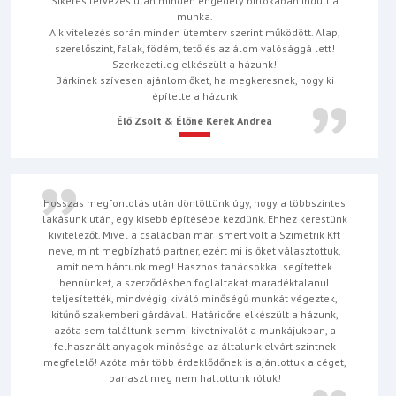
Sikeres tervezés után minden engedély birtokában indult a
munka.
A kivitelezés során minden ütemterv szerint működött. Alap,
szerelőszint, falak, födém, tető és az álom valósággá lett!
Szerkezetileg elkészült a házunk!
Bárkinek szívesen ajánlom őket, ha megkeresnek, hogy ki
építette a házunk
Élő Zsolt & Élőné Kerék Andrea
Hosszas megfontolás után döntöttünk úgy, hogy a többszintes
lakásunk után, egy kisebb építésébe kezdünk. Ehhez kerestünk
kivitelezőt. Mivel a családban már ismert volt a Szimetrik Kft
neve, mint megbízható partner, ezért mi is őket választottuk,
amit nem bántunk meg! Hasznos tanácsokkal segítettek
bennünket, a szerződésben foglaltakat maradéktalanul
teljesítették, mindvégig kiváló minőségű munkát végeztek,
kitűnő szakemberi gárdával! Határidőre elkészült a házunk,
azóta sem találtunk semmi kivetnivalót a munkájukban, a
felhasznált anyagok minősége az általunk elvárt szintnek
megfelelő! Azóta már több érdeklődőnek is ajánlottuk a céget,
panaszt meg nem hallottunk róluk!