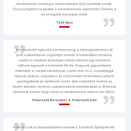
kérdéseimre, esetleges módosításaim felé nyitottak voltak.
Összességében legalább 3 ismerősömnek ajánlottam Önöket, a
jól elvégzett munkájuk miatt.
Tóth Ákos
A tervezéstől egészen a kivitelezésig, a hitelügyintézésen át
profi szakemberek segítettek minket. A határidőket betartva,
rejtett és váratlan költségek nélkül sikerült egy tökéletes
otthont kapnunk a Szimetrik Kft-től. Olajozott gépezetként
működött a családi vállalkozás, szinte már mi is családtaggá
váltunk. Kedves, empatikus és célorientált emberekkel lettünk
gazdagabbak az építkezés során, akik segítettek minket az
éppen aktuális törvényi szabályozások betartásában is. Biztosak
lehettünk benne, hogy velük az építkezésünk sikerre van ítélve.
Fedornyák Bernadett & Fedornyák Iván
Nekem csak jó tapasztalataim vannak a Szimetrik Építőipari Kft-