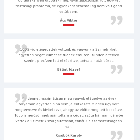
gördülékenyen oldottak meg. Alvállalkozókkal volt egy-két
tisztasági probléma, de egyébként szakmailag nem volt gond
velük sem.
Ács Viktor
100% - ig elégedettek voltunk és vagyunk a Szimetrikkel,
egyetlen negatívumot se tudnék említeni. Minden a tervek
szerint, precízen lett elkészítve, tartva a határidőket.
Bálint József
Mindennel maximálisan meg vagyok elégedve az évek
folyamán egyetlen hiba sem jelentkezett. Minden úgy volt
megtervezve és kivitelezve, ahogy az előtte meg lett beszélve.
Több ismerősömnek ajánlottam a céget, azóta hárman igénybe
vették a Szimetrik szolgáltatásait, ebből 2 a szomszédságban
van.
Csajbók Károly