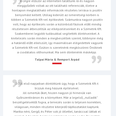
A cégre először az interneten találtunk rá és nagyon
meggyőzőek voltak az ott található referenciák, illetve a
honlapon megtalálható információk részletes leírása is pozitív
benyomást keltett. Utólag kiderült az ismeretségi körben is
többen a Szimetrik Kft-vel építkeztek. Számunkra nagyon pozitív
volt, hogy az építkezés során a különböző fázisok előtt mindig
részletesen átbeszéltük az elképzeléseinket és a Szimetrik Kft.
Szakemberei legjobb tudásukkal segítették döntéseinket. A
kivitelezés során minden a megbeszéltek szerint, többnyire még
a határidő előtt elkészült, így maximálisan elégedettek vagyunk
a Szimetrik Kft-vel. Ezúton is szeretnénk megköszönni Önöknek
a csodálatos otthonunkat. Ma sem döntenénk másképp.
Talpai Mária & Remport Árpád
2016 első napjaiban döntöttünk úgy, hogy a Szimetrik Kft.-t
bízzuk meg házunk építésével.
Jól ismertük őket, hiszen nagyon jó hírnevük van
Győrszentivánon és a környéken. Már a legelső, „nulladik”
beszélgetésektől fogva, a tervezés során is teljesen korrekten,
világosan, minden részletre kiterjedő tájékoztatást kaptunk.
Marika néni, Gergő, és Péter sok jó ötlettel, tanáccsal láttak el