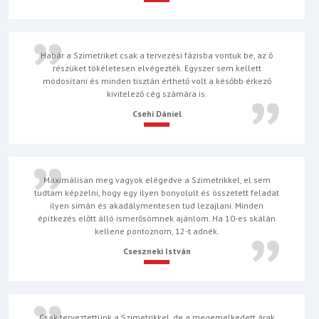
Habár a Szimetriket csak a tervezési fázisba vontuk be, az ő
részüket tökéletesen elvégezték. Egyszer sem kellett
módosítani és minden tisztán érthető volt a később érkező
kivitelező cég számára is.
Csehi Dániel
Maximálisan meg vagyok elégedve a Szimetrikkel, el sem
tudtam képzelni, hogy egy ilyen bonyolult és összetett feladat
ilyen simán és akadálymentesen tud lezajlani. Minden
építkezés előtt álló ismerősömnek ajánlom. Ha 10-es skálán
kellene pontoznom, 12-t adnék.
Cseszneki István
Csak terveztettünk a Szimetrikkel, de a megemelkedett árak