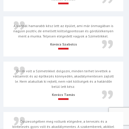
A vártnál hamarabb kész lett az épület, ami már önmagában is
nagyon pozitív, de emellett költségpontosan és gördülékenyen
ment a munka. Teljesen elégedett vagyok a Szimetrikkel.
Kovács Szabolcs
Öröm volt a Szimetrikkel dolgozni, minden terhet levettek a
vállamról és az építkezés könnyedén, akadálymentesen zajlott
le. Nem alakultak ki rejtett, nem várt költségek és a határidőn
belül lett kész.
Kovács Tamás
Összességében meg voltunk elégedve, a tervezés és a
kivitelezés gyors volt és akadálymentes. A szakemberek, akikkel