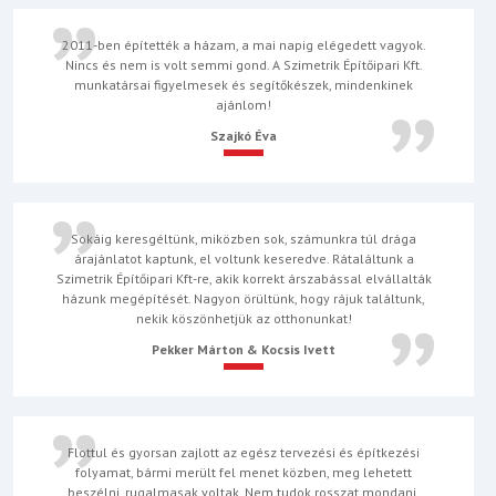
2011-ben építették a házam, a mai napig elégedett vagyok.
Nincs és nem is volt semmi gond. A Szimetrik Építőipari Kft.
munkatársai figyelmesek és segítőkészek, mindenkinek
ajánlom!
Szajkó Éva
Sokáig keresgéltünk, miközben sok, számunkra túl drága
árajánlatot kaptunk, el voltunk keseredve. Rátaláltunk a
Szimetrik Építőipari Kft-re, akik korrekt árszabással elvállalták
házunk megépítését. Nagyon örültünk, hogy rájuk találtunk,
nekik köszönhetjük az otthonunkat!
Pekker Márton & Kocsis Ivett
Flottul és gyorsan zajlott az egész tervezési és építkezési
folyamat, bármi merült fel menet közben, meg lehetett
beszélni, rugalmasak voltak. Nem tudok rosszat mondani,