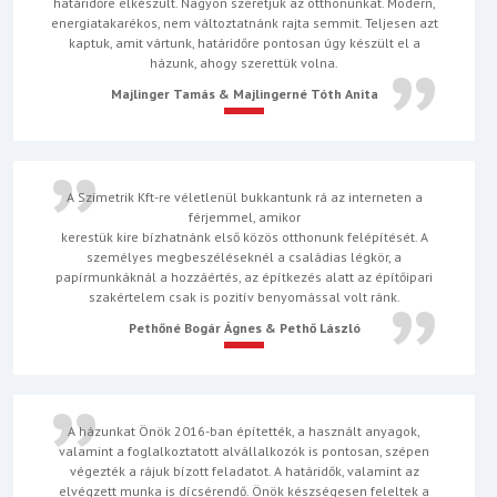
határidőre elkészült. Nagyon szeretjük az otthonunkat. Modern,
energiatakarékos, nem változtatnánk rajta semmit. Teljesen azt
kaptuk, amit vártunk, határidőre pontosan úgy készült el a
házunk, ahogy szerettük volna.
Majlinger Tamás & Majlingerné Tóth Anita
A Szimetrik Kft-re véletlenül bukkantunk rá az interneten a
férjemmel, amikor
kerestük kire bízhatnánk első közös otthonunk felépítését. A
személyes megbeszéléseknél a családias légkör, a
papírmunkáknál a hozzáértés, az építkezés alatt az építőipari
szakértelem csak is pozitív benyomással volt ránk.
Pethőné Bogár Ágnes & Pethő László
A házunkat Önök 2016-ban építették, a használt anyagok,
valamint a foglalkoztatott alvállalkozók is pontosan, szépen
végezték a rájuk bízott feladatot. A határidők, valamint az
elvégzett munka is dícsérendő. Önök készségesen feleltek a