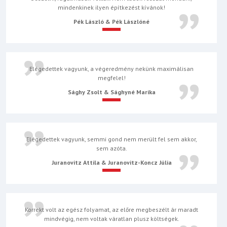
mindenkinek ilyen építkezést kívánok!
Pék László & Pék Lászlóné
Elégedettek vagyunk, a végeredmény nekünk maximálisan
megfelel!
Sághy Zsolt & Sághyné Marika
Elégedettek vagyunk, semmi gond nem merült fel sem akkor,
sem azóta.
Juranovitz Attila & Juranovitz-Koncz Júlia
Korrekt volt az egész folyamat, az előre megbeszélt ár maradt
mindvégig, nem voltak váratlan plusz költségek.