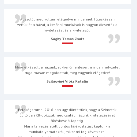
Abszolút meg voltam elégedve mindennel. Fűtéskészen
vettük át a házat, a későbbi munkások is nagyon dicsérték a
kivitelezést és a kivitelezőt.
Sághy Tamás Zsolt
Időre elkészült a házunk, zökkenőmentesen, minden helyzetet
rugalmasan megoldottak, meg vagyunk elégedve!
Szilágyiné Vitéz Katalin
Feleségemmel 2016-ban úgy döntöttünk, hogy a Szimetrik
Épitőipari Kft-t bízzuk meg családiházunk kivitelezésével
fűtéskész állapotig.
Már a tervezés elött pontos tájékoztatást kaptunk a
munkafolyamatokról, mikor mi fog következni.