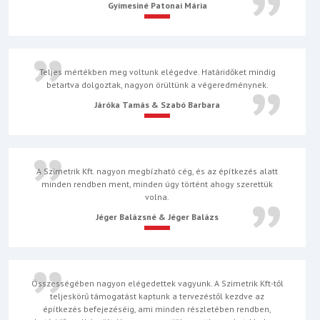
Gyimesiné Patonai Mária
Teljes mértékben meg voltunk elégedve. Határidőket mindig
betartva dolgoztak, nagyon örültünk a végeredménynek.
Járóka Tamás & Szabó Barbara
A Szimetrik Kft. nagyon megbízható cég, és az építkezés alatt
minden rendben ment, minden úgy történt ahogy szerettük
volna.
Jéger Balázsné & Jéger Balázs
Összességében nagyon elégedettek vagyunk. A Szimetrik Kft-től
teljeskörű támogatást kaptunk a tervezéstől kezdve az
építkezés befejezéséig, ami minden részletében rendben,