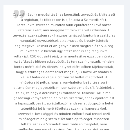
Családi házunk megépítéséhez kerestünk tervezőt és kivitelezőt
a régióban, és több rokon is ajánlotta a Szimetrik Kft-t.
Kérésünkre szívesen mutattak több épülőfélben lévő házat
referenciaként, ami meggyőzött minket a választásban. A
tervezési szakaszban sok hasznos tanácsot kaptunk a családias
hangulatú egyeztetések alkalmával, és kreatív ötleteik
segítségével készült el az igényeinknek megfelelő terv. A cég
munkatársai a hivatali ügyintézésben is segítségünkre
voltak (pl. CSOK-ügyintézés), tehermentesítve ezzel bennünket.
Az építkezés időben elkezdődött és terv szerint haladt, minden
fontos mérföldkő és döntési helyzet előtt időben tájékoztattak,
hogy a szükséges döntéseket meg tudjuk hozni. Az átadás a
vállalt határidő vége előtt másfél héttel megtörtént! A
minőségre jó példa, hogy a konyhabútor beépítése során
elismerően megjegyezték, milyen szép sima és sík felületűek a
falak, és hogy a derékszögek valóban 90 fokosak. Aki a mai
gazdasági környezetben építkezni szeretne, annak ajánlom ezt
a tapasztalt, bevált alvállalkozói rendszerrel dolgozó, a helyi
települést jól ismerő, tökéletes szakmai ismeretekkel,
szervezési készséggel és minden erőforrással rendelkező,
minőséget mindig szem előtt tartó építő céget. Mindezen
feltételeknek a Szimetrik maximálisan megfelel, nem
mellesleg versenyképes áron, így bárkinek, aki építkezne,