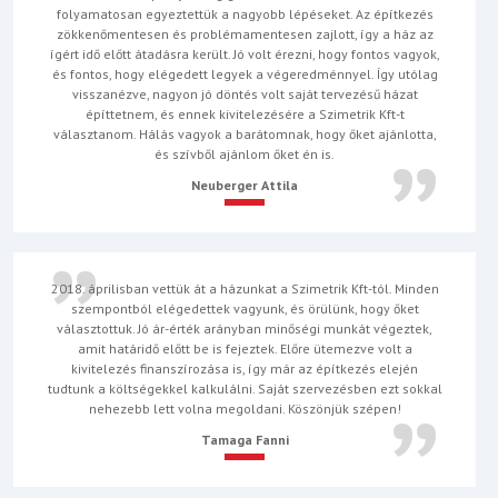
folyamatosan egyeztettük a nagyobb lépéseket. Az építkezés
zökkenőmentesen és problémamentesen zajlott, így a ház az
ígért idő előtt átadásra került. Jó volt érezni, hogy fontos vagyok,
és fontos, hogy elégedett legyek a végeredménnyel. Így utólag
visszanézve, nagyon jó döntés volt saját tervezésű házat
építtetnem, és ennek kivitelezésére a Szimetrik Kft-t
választanom. Hálás vagyok a barátomnak, hogy őket ajánlotta,
és szívből ajánlom őket én is.
Neuberger Attila
2018. áprilisban vettük át a házunkat a Szimetrik Kft-tól. Minden
szempontból elégedettek vagyunk, és örülünk, hogy őket
választottuk. Jó ár-érték arányban minőségi munkát végeztek,
amit határidő előtt be is fejeztek. Előre ütemezve volt a
kivitelezés finanszírozása is, így már az építkezés elején
tudtunk a költségekkel kalkulálni. Saját szervezésben ezt sokkal
nehezebb lett volna megoldani. Köszönjük szépen!
Tamaga Fanni