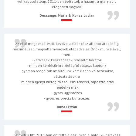
vel kapcsolatban. 2011-ben építették a házam, a mai napig
elégedett vagyok.
Descamps Mária & Koncz Lucian
Az első megbeszéléstől kezdve, a fűtéskész állapot átadásáig
maximálisan megvoltam/vagyok elégedve az Önök munkájával,
mert:
- kedvesek, készségesek, "vásárló" barátok
- minden kérdésünkre kielégítő választ kaptunk
- gyorsan reagáltak az általunk kért kisebb változásokra,
változtatásokra
- minden igényt kielégítő szellemi tőkével, tapasztalattal
rendelkeznek
- gyors ügyintézés
- gyors és precíz kivitelezés
Buza István
Szimetrik Kft. 2016-ban építette a házunkat, alaptól kulcsrakész