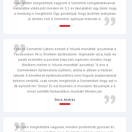
Alapvetően elégedettek vagyunk a Szimetrik szolgáltatásaival.
Határidőre elkészült minden és 3,5 év távlatából úgy tűnik, hogy
a minőség is megfelelő. Úgy gondoljuk, hogy ár/érték arányban
jó döntés volt a Szimetrik, ajánljuk másnak is.
Kedves Szimetrik! Látom ezeket a "rólunk mondták" posztokat a
Facebookon. Mi is Önökkel építkeztünk - Jégmadár utca, Győr. Az
jutott eszembe a posztok kapcsán, egészen röviden, hogy
(felőlem mehet is "rólunk mondták" posztba): "6 éve a
Szimetrikkel építkeztünk Győrben, azóta is abban a házban
lakunk. A következő építkezésünkhöz nem fogunk árajánlatokat
bekérni senkitől, csak simán megkérjük a Szimetriket, hogy azt is
ők építsék fel." Ennyi! És ezt őszintén is mondom. Köszönjük a 6
évvel ezelőtti fantasztikus munkát! Minden jót.
Dúcz András
Teljesen elégedettek vagyunk, minden problémát gyorsan és