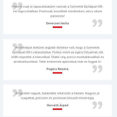
Nekem csak jó tapasztalataim vannak a Szimetrik Építőipari Kft-
vel kapcsolatban. Pontosak, korrektek mindenben, nincs okom
panaszra!
Devecseri Anita
Mondhatjuk életünk legjobb döntése volt, hogy a Szimetrik
Építőipari Kft-t választottuk. Flottul ment az egész folyamat, idő
előtt végeztek a házunkkal. Stabil cég, precíz munkatársakkal és
alvállalkozókkal. Több embernek ajánlottuk már és fogjuk is!
Pogács Renáta
Elégedett vagyok, határidőre elkészült a házam. Nagyon jó
csapattal, precízen és pontosan készült mindvégig.
Horváth Árpád