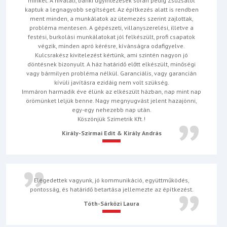
minket. A hivatali, banki ügyintézések során pedig Zsuzsától
kaptuk a legnagyobb segítséget. Az építkezés alatt is rendben
ment minden, a munkálatok az ütemezés szerint zajlottak,
probléma mentesen. A gépészeti, villanyszerelési, illetve a
festési, burkolási munkálatokat jól felkészült, profi csapatok
végzik, minden apró kérésre, kívánságra odafigyelve.
Kulcsrakész kivitelezést kértünk, ami szintén nagyon jó
döntésnek bizonyult. A ház határidő előtt elkészült, minőségi
vagy bármilyen probléma nélkül. Garanciális, vagy garancián
kívüli javításra ezidáig nem volt szükség.
Immáron harmadik éve élünk az elkészült házban, nap mint nap
örömünket leljük benne. Nagy megnyugvást jelent hazajönni,
egy-egy nehezebb nap után.
Köszönjük Szimetrik Kft.!
Király-Szirmai Edit & Király András
Elégedettek vagyunk, jó kommunikáció, együttműködés,
pontosság, és határidő betartása jellemezte az építkezést.
Tóth-Sárközi Laura