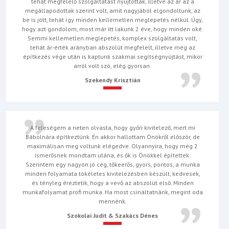
tehát megfelelő szolgáltatást nyújtottak, illetve az ár az a
megállapodottak szerint volt, amit nagyjából elgondoltunk, az
be is jött, tehát így minden kellemetlen meglepetés nélkül. Úgy,
hogy azt gondolom, most már itt lakunk 2 éve, hogy minden oké.
Semmi kellemetlen meglepetés, komplex szolgáltatás volt,
tehát ár-érték arányban abszolút megfelelt, illetve még az
építkezés vége után is kaptunk szakmai segítségnyújtást, mikor
arról volt szó, elég gyorsan.
Szekendy Krisztián
A feleségem a neten olvasta, hogy győri kivitelező, mert mi
Bábolnára építkeztünk. Én akkor hallottam Önökről először, de
maximálisan meg voltunk elégedve. Olyannyira, hogy még 2
ismerősnek mondtam utána, és ők is Önökkel építettek.
Szerintem egy nagyon jó cég, tőkeerős, gyors, pontos, a munka
minden folyamata tökéletes kivitelezésben készült, kedvesek,
és tényleg éreztetik, hogy a vevő az abszolút első. Minden
munkafolyamat profi munka. Ha most csináltatnánk, megint oda
mennénk.
Szokolai Judit & Szakács Dénes