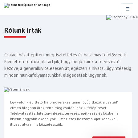
Rólunk írták
Családi házat építeni megtiszteltetés és hatalmas felelősség is.
Kiemelten fontosnak tartjuk, hogy megbízóink a tervezéstől
kezdve, a generálkivitelezésen át, egészen a hivatali ügyintézésig
minden munkafolyamatunkkal elégedettek legyenek.
Egy velünk építtető, háromgyerekes tanárnő „Építkezik a család”
címen blogban örökítette meg családi házuk felépítését.
Telekválasztás, hitelügyintézés, tervezés, építkezés és közben a
kisebb-nagyobb akadályok... Részletes beszámolóját képekkel
illusztrálva mi is közzétesszük.