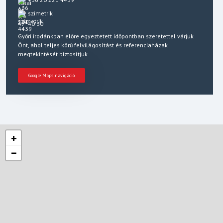
szimetrik
Győri irodánkban előre egyeztetett időpontban szeretettel várjuk
Önt, ahol teljes körű felvilágosítást és referenciaházak
megtekintését biztosítjuk.
Google Maps navigáció
+
−