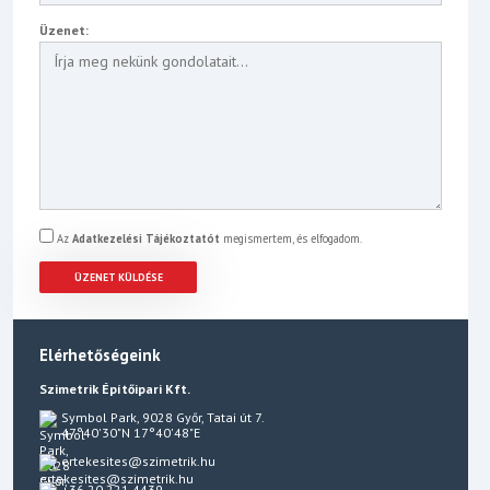
Üzenet:
Az
Adatkezelési Tájékoztatót
megismertem, és elfogadom.
Elérhetőségeink
Szimetrik Építőipari Kft.
Symbol Park, 9028 Győr, Tatai út 7.
47°40'30"N 17°40'48"E
ertekesites@szimetrik.hu
+36 20 221 4439