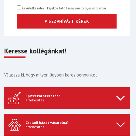
Az
Adatkezelési Tájékoztatót
megismertem, és elfogadom.
Keresse kollégánkat!
Válassza ki, hogy milyen ügyben keres bennünket!
Építkezni szeretne?
értékesítés
Családi házat vásárolna?
értékesítés