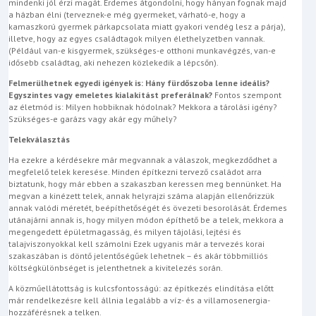
mindenki jól érzi magát. Érdemes átgondolni, hogy hányan fognak majd
a házban élni (terveznek-e még gyermeket, várható-e, hogy a
kamaszkorú gyermek párkapcsolata miatt gyakori vendég lesz a párja),
illetve, hogy az egyes családtagok milyen élethelyzetben vannak.
(Például van-e kisgyermek, szükséges-e otthoni munkavégzés, van-e
idősebb családtag, aki nehezen közlekedik a lépcsőn).
Felmerülhetnek egyedi igények is: Hány fürdőszoba lenne ideális?
Egyszintes vagy emeletes kialakítást preferálnak?
Fontos szempont
az életmód is: Milyen hobbiknak hódolnak? Mekkora a tárolási igény?
Szükséges-e garázs vagy akár egy műhely?
Telekválasztás
Ha ezekre a kérdésekre már megvannak a válaszok, megkezdődhet a
megfelelő telek keresése. Minden építkezni tervező családot arra
biztatunk, hogy már ebben a szakaszban keressen meg bennünket. Ha
megvan a kinézett telek, annak helyrajzi száma alapján ellenőrizzük
annak valódi méretét, beépíthetőségét és övezeti besorolását. Érdemes
utánajárni annak is, hogy milyen módon építhető be a telek, mekkora a
megengedett épületmagasság, és milyen tájolási, lejtési és
talajviszonyokkal kell számolni Ezek ugyanis már a tervezés korai
szakaszában is döntő jelentőségűek lehetnek – és akár többmilliós
költségkülönbséget is jelenthetnek a kivitelezés során.
A közműellátottság is kulcsfontosságú: az építkezés elindítása előtt
már rendelkezésre kell állnia legalább a víz- és a villamosenergia-
hozzáférésnek a telken.