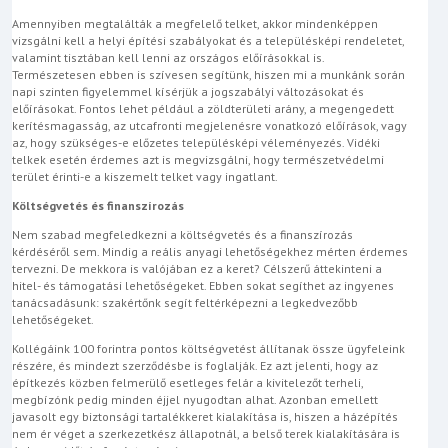
Amennyiben megtalálták a megfelelő telket, akkor mindenképpen
vizsgálni kell a helyi építési szabályokat és a településképi rendeletet,
valamint tisztában kell lenni az országos előírásokkal is.
Természetesen ebben is szívesen segítünk, hiszen mi a munkánk során
napi szinten figyelemmel kísérjük a jogszabályi változásokat és
előírásokat. Fontos lehet például a zöldterületi arány, a megengedett
kerítésmagasság, az utcafronti megjelenésre vonatkozó előírások, vagy
az, hogy szükséges-e előzetes településképi véleményezés. Vidéki
telkek esetén érdemes azt is megvizsgálni, hogy természetvédelmi
terület érinti-e a kiszemelt telket vagy ingatlant.
Költségvetés és finanszírozás
Nem szabad megfeledkezni a költségvetés és a finanszírozás
kérdéséről sem. Mindig a reális anyagi lehetőségekhez mérten érdemes
tervezni. De mekkora is valójában ez a keret? Célszerű áttekinteni a
hitel- és támogatási lehetőségeket. Ebben sokat segíthet az ingyenes
tanácsadásunk: szakértőnk segít feltérképezni a legkedvezőbb
lehetőségeket.
Kollégáink 100 forintra pontos költségvetést állítanak össze ügyfeleink
részére, és mindezt szerződésbe is foglalják. Ez azt jelenti, hogy az
építkezés közben felmerülő esetleges felár a kivitelezőt terheli,
megbízónk pedig minden éjjel nyugodtan alhat. Azonban emellett
javasolt egy biztonsági tartalékkeret kialakítása is, hiszen a házépítés
nem ér véget a szerkezetkész állapotnál, a belső terek kialakítására is