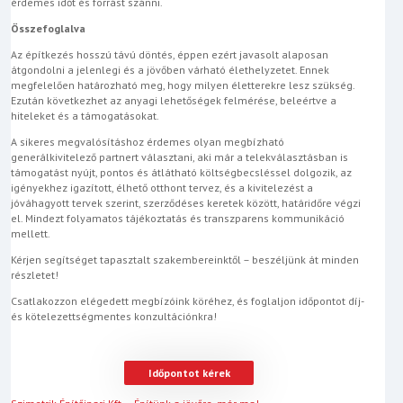
érdemes időt és forrást szánni.
Összefoglalva
Az építkezés hosszú távú döntés, éppen ezért javasolt alaposan
átgondolni a jelenlegi és a jövőben várható élethelyzetet. Ennek
megfelelően határozható meg, hogy milyen életterekre lesz szükség.
Ezután következhet az anyagi lehetőségek felmérése, beleértve a
hiteleket és a támogatásokat.
A sikeres megvalósításhoz érdemes olyan megbízható
generálkivitelező partnert választani, aki már a telekválasztásban is
támogatást nyújt, pontos és átlátható költségbecsléssel dolgozik, az
igényekhez igazított, élhető otthont tervez, és a kivitelezést a
jóváhagyott tervek szerint, szerződéses keretek között, határidőre végzi
el. Mindezt folyamatos tájékoztatás és transzparens kommunikáció
mellett.
Kérjen segítséget tapasztalt szakembereinktől – beszéljünk át minden
részletet!
Csatlakozzon elégedett megbízóink köréhez, és foglaljon időpontot díj-
és kötelezettségmentes konzultációnkra!
Időpontot kérek