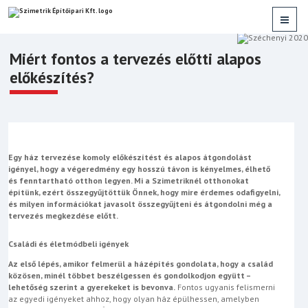
Miért fontos a tervezés előtti alapos
előkészítés?
Egy ház tervezése komoly előkészítést és alapos átgondolást
igényel, hogy a végeredmény egy hosszú távon is kényelmes, élhető
és fenntartható otthon legyen. Mi a Szimetriknél otthonokat
építünk, ezért összegyűjtöttük Önnek, hogy mire érdemes odafigyelni,
és milyen információkat javasolt összegyűjteni és átgondolni még a
tervezés megkezdése előtt.
Családi és életmódbeli igények
Az első lépés, amikor felmerül a házépítés gondolata, hogy a család
közösen, minél többet beszélgessen és gondolkodjon együtt –
lehetőség szerint a gyerekeket is bevonva.
Fontos ugyanis felismerni
az egyedi igényeket ahhoz, hogy olyan ház épülhessen, amelyben