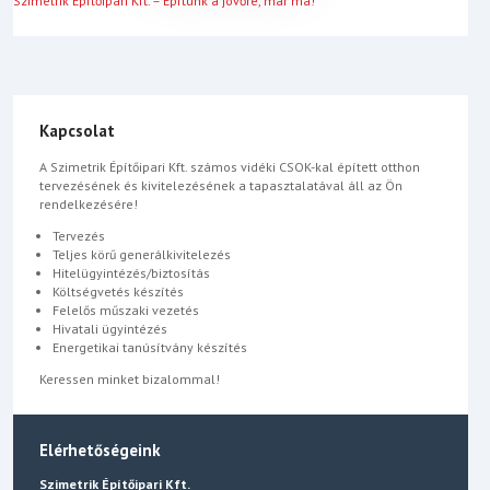
Szimetrik Építőipari Kft. – Építünk a jövőre, már ma!
Kapcsolat
A Szimetrik Építőipari Kft. számos vidéki CSOK-kal épített otthon
tervezésének és kivitelezésének a tapasztalatával áll az Ön
rendelkezésére!
Tervezés
Teljes körű generálkivitelezés
Hitelügyintézés/biztosítás
Költségvetés készítés
Felelős műszaki vezetés
Hivatali ügyintézés
Energetikai tanúsítvány készítés
Keressen minket bizalommal!
Elérhetőségeink
Szimetrik Építőipari Kft.