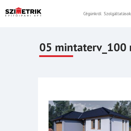
Cégünkről
Szolgáltatáso
05 mintaterv_100 