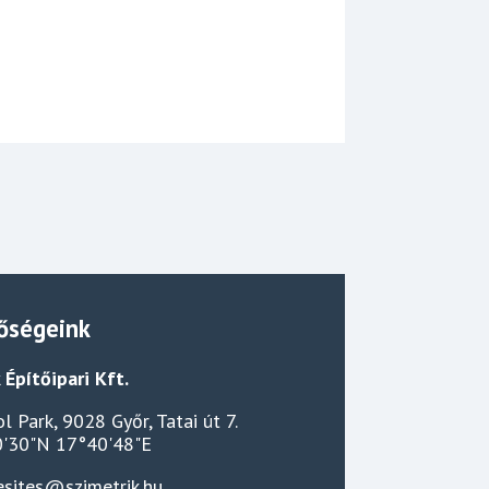
őségeink
 Építőipari Kft.
l Park, 9028 Győr, Tatai út 7.
'30"N 17°40'48"E
esites@szimetrik.hu