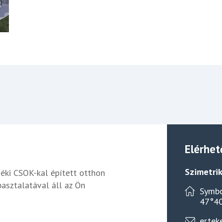
Elérhet
Szimetrik
déki CSOK-kal épített otthon
pasztalatával áll az Ön
Symbo
47°40
ertek