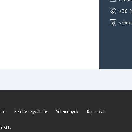
+36 
szime
iák
Felelősségvállalás
Vélemények
Kapcsolat
i Kft.