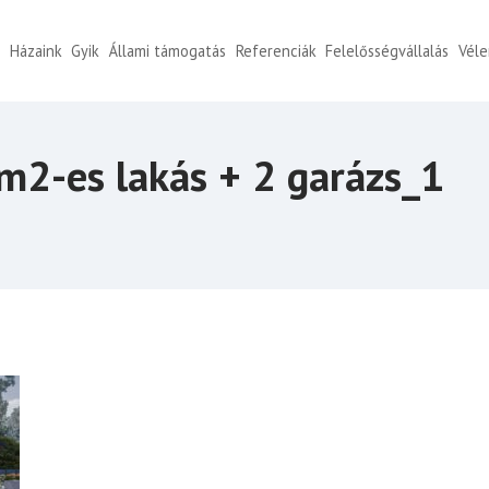
k
Házaink
Gyik
Állami támogatás
Referenciák
Felelősségvállalás
Vél
m2-es lakás + 2 garázs_1