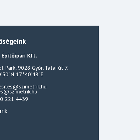
őségeink
 Építőipari Kft.
l Park, 9028 Győr, Tatai út 7.
'30"N 17°40'48"E
esites@szimetrik.hu
20 221 4439
trik