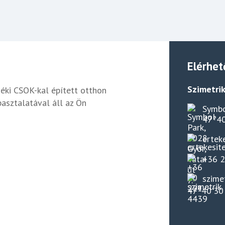
Elérhet
Szimetrik
déki CSOK-kal épített otthon
pasztalatával áll az Ön
Symbo
47°40
ertek
+36 
szime