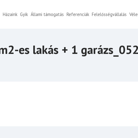
k
Házaink
Gyik
Állami támogatás
Referenciák
Felelősségvállalás
Vél
m2-es lakás + 1 garázs_0